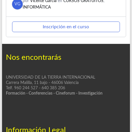
por
Vicente Garcia
en
CURSOS GRATUITOS
,
VG
INFORMÁTICA
Inscripción en el curso
Nos encontrarás
UNIVERSIDAD DE LA TIERRA INTERNACIONAL
Carrera Malilla, 11 bajo - 46006 Valencia
Telf. 960 244 527 - 640 385 206
Formación - Conferencias - Cineforum - Investigación
Información Legal